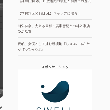
【井戸田潤 嫁】19歳差婚の現在と前妻との過去
【花村想太×TikTok】ギャップに沼る！
川栄李奈、支える旦那・廣瀬智紀との絆と家族
のかたち
夏帆、女優として挑む新境地『じゃあ、あんた
が作ってみろよ』
スポンサーリンク
が