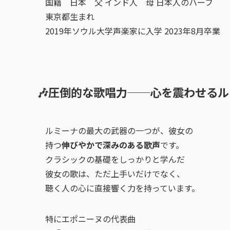
国籍 日本 父 インド人 母 日本人のハーフ
東京都生まれ
2019年ソウル大学声楽家に入学 2023年8月卒業
🎶圧倒的な歌唱力──心を震わせる
ルミーナの最大の武器の一つが、彼女の
持つ
伸びやかで深みのある歌声
です。
クラシックの基礎をしっかりと学んだ
彼女の歌は、ただ上手いだけでなく、
聴く人の心に直接響く力を持っています。
特にエポニーヌの代表曲