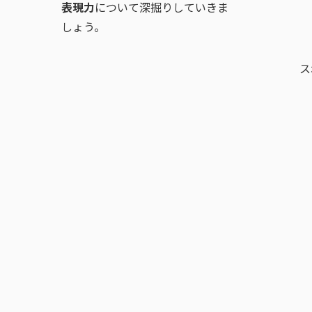
表現力
について深掘りしていきま
しょう。
ス