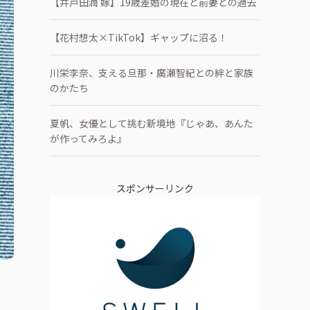
【井戸田潤 嫁】19歳差婚の現在と前妻との過去
【花村想太×TikTok】ギャップに沼る！
川栄李奈、支える旦那・廣瀬智紀との絆と家族
のかたち
夏帆、女優として挑む新境地『じゃあ、あんた
が作ってみろよ』
スポンサーリンク