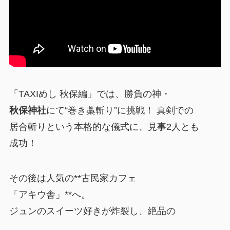
「TAXIめし 秋保編」では、勝負の神・
秋保神社
にて“巻き藁斬り”に挑戦！ 真剣での
居合斬りという本格的な儀式に、見事2人とも
成功！
その後は人気の**古民家カフェ
「アキウ舎」**へ。
ジュンのスイーツ好きが炸裂し、絶品の